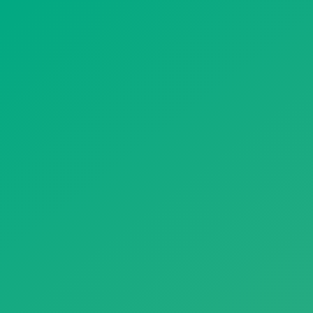
遥想公瑾当年，小乔初嫁了，雄姿英发。
羽扇纶巾，谈笑间，樯橹灰飞烟灭。
故国神游，多情应笑我，早生华发。
人生如梦，一尊还酹江月。